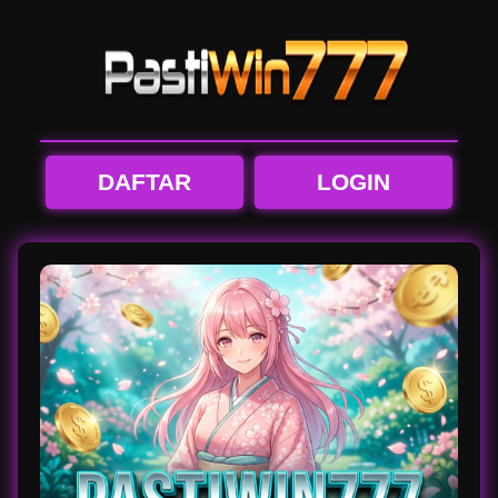
DAFTAR
LOGIN