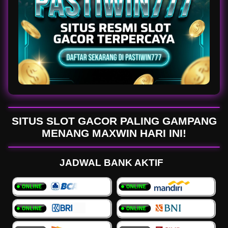
SITUS SLOT GACOR PALING GAMPANG
MENANG MAXWIN HARI INI!
JADWAL BANK AKTIF